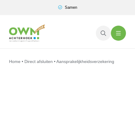
Skip
Samen
to
content
Home
•
Direct afsluiten
•
Aansprakelijkheids­verzekering